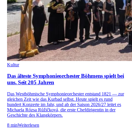
Kultur
Das älteste Symphonieorchester Böhmens spielt bei
uns. Seit 205 Jahren
Das Westböhmische Symphonieorchester entstand 1821 — zur
gleichen Zeit wie das Kurbad selbst. Heute spielt es rund
hundert Konzerte im Jahr, und ab der Saison 2026/27 leitet es
Michaela Rózsa Růžičková, die erste Chefdirigentin in der
Geschichte des Klangkörpers.
8 min
Weiterlesen