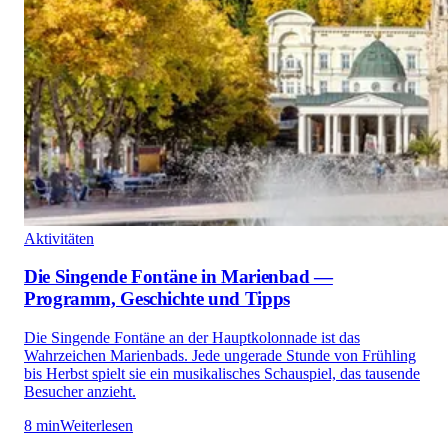
Aktivitäten
Die Singende Fontäne in Marienbad —
Programm, Geschichte und Tipps
Die Singende Fontäne an der Hauptkolonnade ist das
Wahrzeichen Marienbads. Jede ungerade Stunde von Frühling
bis Herbst spielt sie ein musikalisches Schauspiel, das tausende
Besucher anzieht.
8 min
Weiterlesen