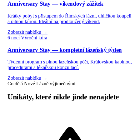
Anniversary Stay — víkendový zážitek
Krátký pobyt s přístupem do Římských lázní, uhličitou koupelí
a pitnou kúrou. Ideální na prodloužený víkend.
Zobrazit nabídku →
6 nocí
Výroční kúra
Anniversary Stay — kompletní lázeňský týden
Týdenní program s plnou lázeňskou péčí, Královskou kabinou,
procedurami a lékařskou konzultací.
Zobrazit nabídku →
Co dělá Nové Lázně výjimečnými
Unikáty, které nikde jinde nenajdete