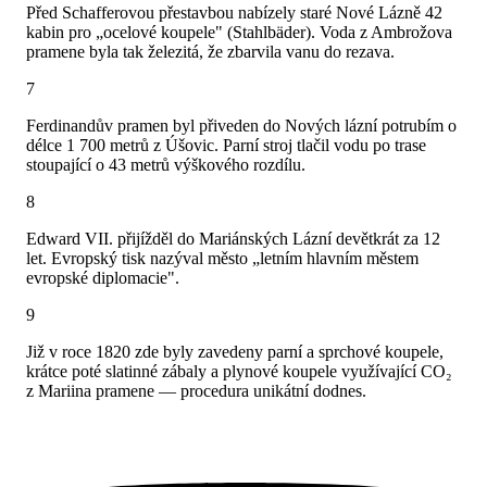
Před Schafferovou přestavbou nabízely staré Nové Lázně 42
kabin pro „ocelové koupele" (Stahlbäder). Voda z Ambrožova
pramene byla tak železitá, že zbarvila vanu do rezava.
7
Ferdinandův pramen byl přiveden do Nových lázní potrubím o
délce 1 700 metrů z Úšovic. Parní stroj tlačil vodu po trase
stoupající o 43 metrů výškového rozdílu.
8
Edward VII. přijížděl do Mariánských Lázní devětkrát za 12
let. Evropský tisk nazýval město „letním hlavním městem
evropské diplomacie".
9
Již v roce 1820 zde byly zavedeny parní a sprchové koupele,
krátce poté slatinné zábaly a plynové koupele využívající CO₂
z Mariina pramene — procedura unikátní dodnes.