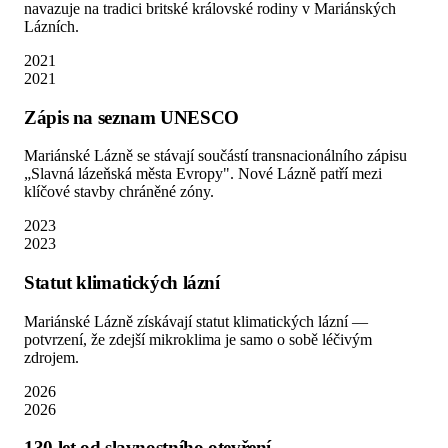
navazuje na tradici britské královské rodiny v Mariánských
Lázních.
2021
2021
Zápis na seznam UNESCO
Mariánské Lázně se stávají součástí transnacionálního zápisu
„Slavná lázeňská města Evropy". Nové Lázně patří mezi
klíčové stavby chráněné zóny.
2023
2023
Statut klimatických lázní
Mariánské Lázně získávají statut klimatických lázní —
potvrzení, že zdejší mikroklima je samo o sobě léčivým
zdrojem.
2026
2026
130 let od slavnostního otevření