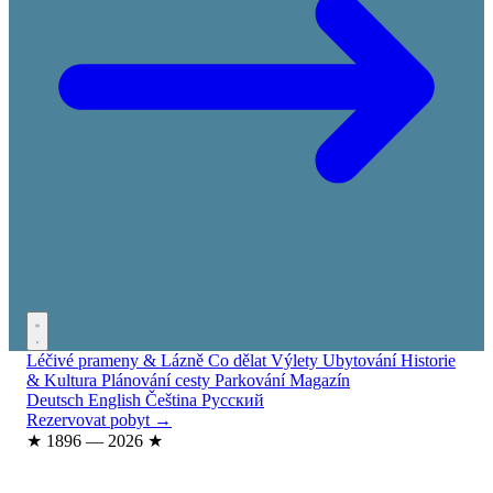
Léčivé prameny & Lázně
Co dělat
Výlety
Ubytování
Historie
& Kultura
Plánování cesty
Parkování
Magazín
Deutsch
English
Čeština
Русский
Rezervovat pobyt →
★
1896 — 2026
★