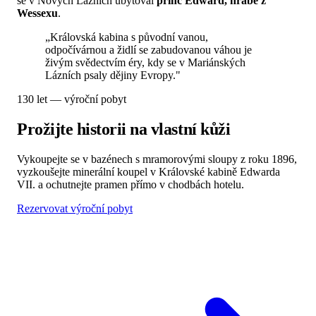
se v Nových Lázních ubytoval
princ Edward, hrabě z
Wessexu
.
„Královská kabina s původní vanou,
odpočívárnou a židlí se zabudovanou váhou je
živým svědectvím éry, kdy se v Mariánských
Lázních psaly dějiny Evropy."
130 let — výroční pobyt
Prožijte historii na vlastní kůži
Vykoupejte se v bazénech s mramorovými sloupy z roku 1896,
vyzkoušejte minerální koupel v Královské kabině Edwarda
VII. a ochutnejte pramen přímo v chodbách hotelu.
Rezervovat výroční pobyt