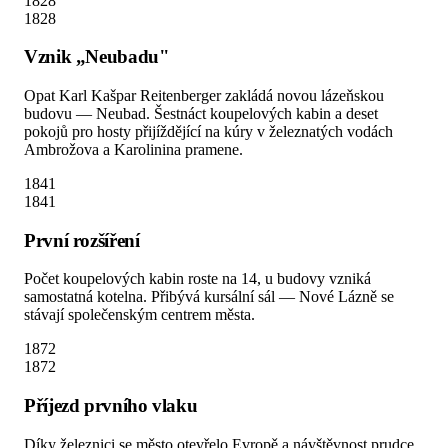
1828
1828
Vznik „Neubadu"
Opat Karl Kašpar Reitenberger zakládá novou lázeňskou
budovu — Neubad. Šestnáct koupelových kabin a deset
pokojů pro hosty přijíždějící na kúry v železnatých vodách
Ambrožova a Karolinina pramene.
1841
1841
První rozšíření
Počet koupelových kabin roste na 14, u budovy vzniká
samostatná kotelna. Přibývá kursální sál — Nové Lázně se
stávají společenským centrem města.
1872
1872
Příjezd prvního vlaku
Díky železnici se město otevřelo Evropě a návštěvnost prudce