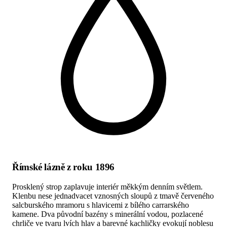
Římské lázně z roku 1896
Prosklený strop zaplavuje interiér měkkým denním světlem.
Klenbu nese jednadvacet vznosných sloupů z tmavě červeného
salcburského mramoru s hlavicemi z bílého carrarského
kamene. Dva původní bazény s minerální vodou, pozlacené
chrliče ve tvaru lvích hlav a barevné kachličky evokují noblesu