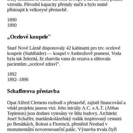
vzrostla. Původní kapacity přestaly stačit a bylo nutné
přistoupit k velkorysé přestavbě.
1890
1890
„Ocelové koupele"
Staré Nové Lázně disponovaly 42 kabinami pro tzv. ocelové
koupele (Stahlbäder) — koupel v Ambrožově prameni. Voda
byla tak železitá, že zbarvila vanu do rezava a slibovala
pacientům „ocelové zdraví".
1892
1892–1896
Schafferova přestavba
Opat Alfred Clemens rozhodl o přestavbě, zajistil financování a
vtiskl projektu jasnou vizi. Jeho iniciály A.C. a A.T. (Abbas
Teplensis) jsou dodnes vytesány ve štítu budovy. Architekt
Josef Schaffer, mariánskolázeňský rodák inspirovaný cestami
po Benátkách, Boloni a Florencii, přeměnil Neubad v
monumentální novorenesanční palác. Výstavba trvala čtyři