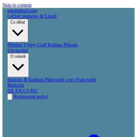
Skip to content
marienbad
.
com
Léčivé prameny & Lázně
Co dělat
Přehled
Výlety
Golf
Kultura
Příroda
Ubytování
O městě
Historie & Kultura
Plánování cesty
Parkování
Magazín
DE
EN
CS
RU
Rezervovat pobyt