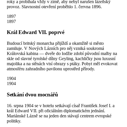
roky a probíhala vždy v zimě, aby nebyl narušen lázeňský
provoz. Slavnostní otevření proběhlo 1. června 1896.
1897
1897
Král Edward VII. poprvé
Budoucí britský monarcha přijíždí a okamžitě si město
zamiluje. V Nových Lázních pro něj vzniká soukromá
Královská kabina — dveře do lodžie zdobí původní malby na
skle od slavné tyrolské dílny Geyling, kachličky jsou luxusní
majolika a na stěnách visí obrazy s ptáky. Pobyt měl evokovat
atmosféru zahradního pavilonu uprostřed přírody.
1904
1904
Setkání dvou mocnářů
16. srpna 1904 se v hotelu setkávají císař František Josef I. a
král Edward VII. při oficiálním diplomatickém jednání.
Mariánské Lázně se na jeden den stávají centrem evropské
politiky.