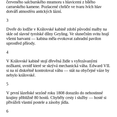
červeného salcburského mramoru s hlavicemi z bílého
carrarského kamene. Pozlacené chrliče ve tvaru lvích hlav
dotváří atmosféru antických lázní.
3
Dveře do lodžie v Královské kabině zdobí původní malby na
skle od slavné tyrolské dílny Geyling. Ve slunečním svitu hrají
všemi barvami — kabina měla evokovat zahradní pavilon
uprostřed přírody.
4
V Královské kabině stojí dřevěná židle s vyřezávanými
nožkami, uvnitř které se skrývá mechanická váha. Edward VII.
si na ní diskrétně kontroloval váhu — stát na obyčejné váze by
nebylo královské.
5
V první lázeňské sezóně roku 1808 dorazilo do nehostinné
krajiny přibližně 80 hostů. Chyběly cesty i služby — hosté si
přiváželi vlastní postele a zásoby jídla.
6