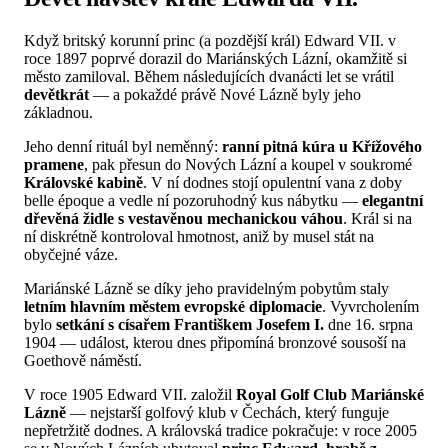
Když britský korunní princ (a pozdější král) Edward VII. v
roce 1897 poprvé dorazil do Mariánských Lázní, okamžitě si
město zamiloval. Během následujících dvanácti let se vrátil
devětkrát
— a pokaždé právě Nové Lázně byly jeho
základnou.
Jeho denní rituál byl neměnný:
ranní pitná kúra u Křížového
pramene
, pak přesun do Nových Lázní a koupel v soukromé
Královské kabině
. V ní dodnes stojí opulentní vana z doby
belle époque a vedle ní pozoruhodný kus nábytku —
elegantní
dřevěná židle s vestavěnou mechanickou váhou
. Král si na
ní diskrétně kontroloval hmotnost, aniž by musel stát na
obyčejné váze.
Mariánské Lázně se díky jeho pravidelným pobytům staly
letním hlavním městem evropské diplomacie
. Vyvrcholením
bylo
setkání s císařem Františkem Josefem I.
dne 16. srpna
1904 — událost, kterou dnes připomíná bronzové sousoší na
Goethově náměstí.
V roce 1905 Edward VII. založil
Royal Golf Club Mariánské
Lázně
— nejstarší golfový klub v Čechách, který funguje
nepřetržitě dodnes. A královská tradice pokračuje: v roce 2005