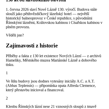
1. června 2026 slaví Nové Lázně 130. výročí. Budova stále
slouží jako pětihvězdičkový lázeňský hotel — největší
historický balneoprovoz v České republice, s původními
Římskými lázněmi, Královskou kabinou i Císařskou kabinou v
plném provozu.
Věděli jste?
Zajímavosti z historie
Příběhy a fakta z 130 let existence Nových Lázní — z archivů
Hameliky, Městského muzea Mariánské Lázně a dobového
tisku.
1
Ve štítu budovy jsou dodnes vytesány iniciály A.C. a A.T.
(Abbas Teplensis) — připomínka opata Alfreda Clemence,
který přestavbu inicioval a financoval.
2
Klenbu Římských lázní nese 21 vznosných sloupů z tmavě