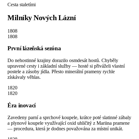
Cesta staletími
Milníky Nových Lázní
1808
1808
První lázeňská sezóna
Do nehostinné krajiny dorazilo osmdesát hostů. Chyběly
upravené cesty i základní služby — hosté si přiváželi vlastní
postele a zásoby jídla. Přesto minerální prameny rychle
získávaly věhlas.
1820
1820
Éra inovací
Zavedeny parní a sprchové koupele, krátce poté slatinné zábaly
a plynové koupele využívající oxid uhličitý z Mariina pramene
— procedura, která je dodnes považována za místní unikát.