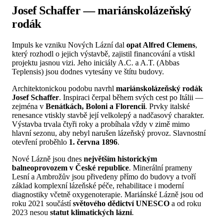
Josef Schaffer — mariánskolázeňský
rodák
Impuls ke vzniku Nových Lázní dal
opat Alfred Clemens
,
který rozhodl o jejich výstavbě, zajistil financování a vtiskl
projektu jasnou vizi. Jeho iniciály A.C. a A.T. (Abbas
Teplensis) jsou dodnes vytesány ve štítu budovy.
Architektonickou podobu navrhl
mariánskolázeňský rodák
Josef Schaffer
. Inspiraci čerpal během svých cest po Itálii —
zejména v
Benátkách, Boloni a Florencii
. Prvky italské
renesance vtiskly stavbě její velkolepý a nadčasový charakter.
Výstavba trvala čtyři roky a probíhala vždy v zimě mimo
hlavní sezonu, aby nebyl narušen lázeňský provoz. Slavnostní
otevření proběhlo
1. června 1896
.
Nové Lázně jsou dnes
největším historickým
balneoprovozem v České republice
. Minerální prameny
Lesní a Ambrožův jsou přivedeny přímo do budovy a tvoří
základ komplexní lázeňské péče, rehabilitace i moderní
diagnostiky včetně oxygenoterapie. Mariánské Lázně jsou od
roku 2021 součástí
světového dědictví UNESCO
a od roku
2023 nesou
statut klimatických lázní
.