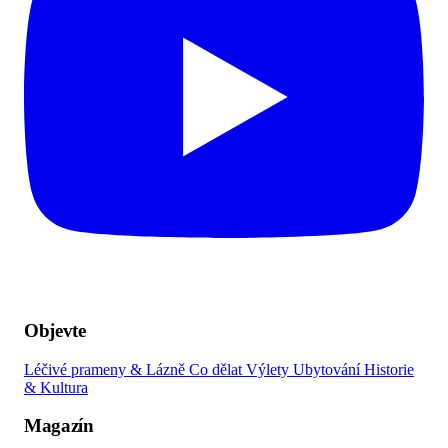
Objevte
Léčivé prameny & Lázně
Co dělat
Výlety
Ubytování
Historie
& Kultura
Magazín