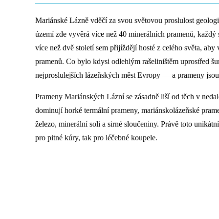
Mariánské Lázně vděčí za svou světovou proslulost geolo
území zde vyvěrá více než 40 minerálních pramenů, každý
více než dvě století sem přijíždějí hosté z celého světa, aby 
pramenů. Co bylo kdysi odlehlým rašeliništěm uprostřed šu
nejproslulejších lázeňských měst Evropy — a prameny jso
Prameny Mariánských Lázní se zásadně liší od těch v neda
dominují horké termální prameny, mariánskolázeňské pramen
železo, minerální soli a sirné sloučeniny. Právě toto unikát
pro pitné kúry, tak pro léčebné koupele.