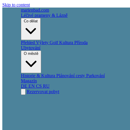
Skip to content
marienbad
.
com
Léčivé prameny & Lázně
Co dělat
Přehled
Výlety
Golf
Kultura
Příroda
Ubytování
O městě
Historie & Kultura
Plánování cesty
Parkování
Magazín
DE
EN
CS
RU
Rezervovat pobyt