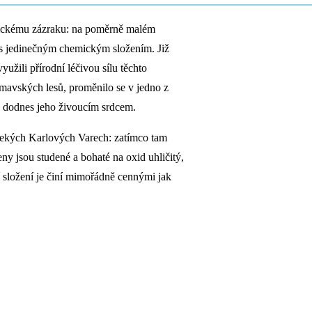
gickému zázraku: na poměrně malém
 s jedinečným chemickým složením. Již
využili přírodní léčivou sílu těchto
mavských lesů, proměnilo se v jedno z
u dodnes jeho živoucím srdcem.
lekých Karlových Varech: zatímco tam
y jsou studené a bohaté na oxid uhličitý,
ní složení je činí mimořádně cennými jak