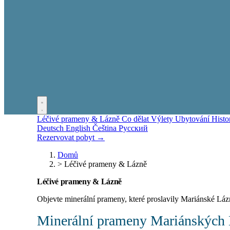
Léčivé prameny & Lázně
Co dělat
Výlety
Ubytování
Histo
Deutsch
English
Čeština
Русский
Rezervovat pobyt →
Domů
>
Léčivé prameny & Lázně
Léčivé prameny & Lázně
Objevte minerální prameny, které proslavily Mariánské Láz
Minerální prameny Mariánských L