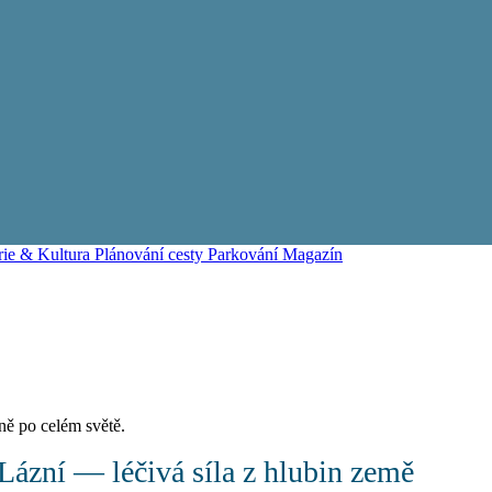
rie & Kultura
Plánování cesty
Parkování
Magazín
ně po celém světě.
ázní — léčivá síla z hlubin země