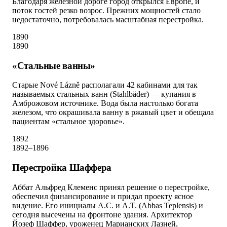
Благодаря железной дороге город открылся Европе, и
поток гостей резко возрос. Прежних мощностей стало
недостаточно, потребовалась масштабная перестройка.
1890
1890
«Стальные ванны»
Старые Nové Lázně располагали 42 кабинами для так
называемых стальных ванн (Stahlbäder) — купания в
Амброжовом источнике. Вода была настолько богата
железом, что окрашивала ванну в ржавый цвет и обещала
пациентам «стальное здоровье».
1892
1892–1896
Перестройка Шаффера
Аббат Альфред Клеменс принял решение о перестройке,
обеспечил финансирование и придал проекту ясное
видение. Его инициалы A.C. и A.T. (Abbas Teplensis) и
сегодня высечены на фронтоне здания. Архитектор
Йозеф Шаффер, уроженец Марианских Лазней,