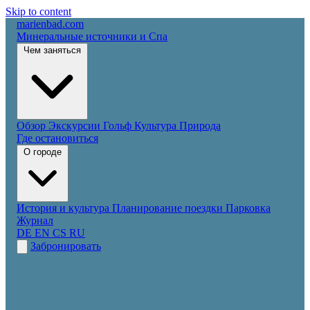
Skip to content
marienbad
.
com
Минеральные источники и Спа
Чем заняться
Обзор
Экскурсии
Гольф
Культура
Природа
Где остановиться
О городе
История и культура
Планирование поездки
Парковка
Журнал
DE
EN
CS
RU
Забронировать