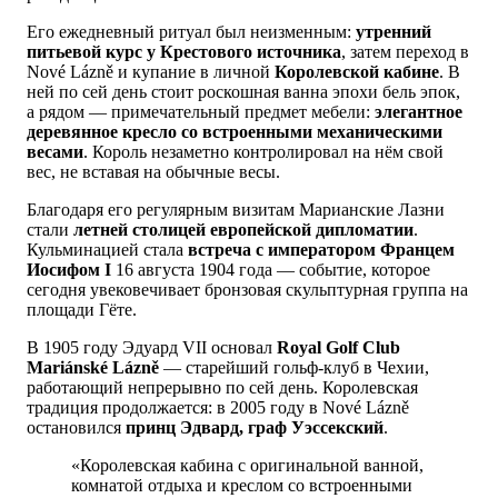
Его ежедневный ритуал был неизменным:
утренний
питьевой курс у Крестового источника
, затем переход в
Nové Lázně и купание в личной
Королевской кабине
. В
ней по сей день стоит роскошная ванна эпохи бель эпок,
а рядом — примечательный предмет мебели:
элегантное
деревянное кресло со встроенными механическими
весами
. Король незаметно контролировал на нём свой
вес, не вставая на обычные весы.
Благодаря его регулярным визитам Марианские Лазни
стали
летней столицей европейской дипломатии
.
Кульминацией стала
встреча с императором Францем
Иосифом I
16 августа 1904 года — событие, которое
сегодня увековечивает бронзовая скульптурная группа на
площади Гёте.
В 1905 году Эдуард VII основал
Royal Golf Club
Mariánské Lázně
— старейший гольф-клуб в Чехии,
работающий непрерывно по сей день. Королевская
традиция продолжается: в 2005 году в Nové Lázně
остановился
принц Эдвард, граф Уэссекский
.
«Королевская кабина с оригинальной ванной,
комнатой отдыха и креслом со встроенными