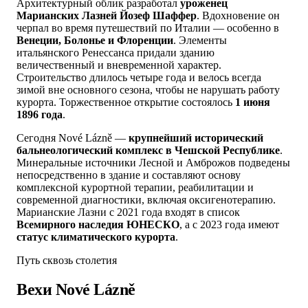
Архитектурный облик разработал
уроженец
Марианских Лазней Йозеф Шаффер
. Вдохновение он
черпал во время путешествий по Италии — особенно в
Венеции, Болонье и Флоренции
. Элементы
итальянского Ренессанса придали зданию
величественный и вневременной характер.
Строительство длилось четыре года и велось всегда
зимой вне основного сезона, чтобы не нарушать работу
курорта. Торжественное открытие состоялось
1 июня
1896 года
.
Сегодня Nové Lázně —
крупнейший исторический
бальнеологический комплекс в Чешской Республике
.
Минеральные источники Лесной и Амброжов подведены
непосредственно в здание и составляют основу
комплексной курортной терапии, реабилитации и
современной диагностики, включая оксигенотерапию.
Марианские Лазни с 2021 года входят в список
Всемирного наследия ЮНЕСКО
, а с 2023 года имеют
статус климатического курорта
.
Путь сквозь столетия
Вехи Nové Lázně