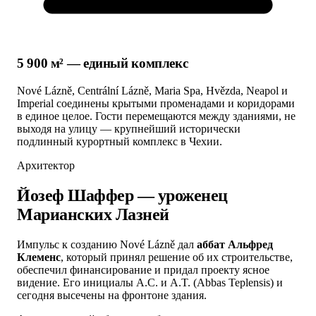
5 900 м² — единый комплекс
Nové Lázně, Centrální Lázně, Maria Spa, Hvězda, Neapol и
Imperial соединены крытыми променадами и коридорами
в единое целое. Гости перемещаются между зданиями, не
выходя на улицу — крупнейший исторически
подлинный курортный комплекс в Чехии.
Архитектор
Йозеф Шаффер — уроженец
Марианских Лазней
Импульс к созданию Nové Lázně дал
аббат Альфред
Клеменс
, который принял решение об их строительстве,
обеспечил финансирование и придал проекту ясное
видение. Его инициалы A.C. и A.T. (Abbas Teplensis) и
сегодня высечены на фронтоне здания.