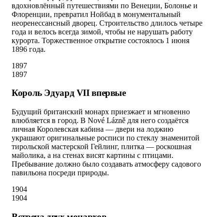
вдохновлённый путешествиями по Венеции, Болонье и
Флоренции, превратил Нойбад в монументальный
неоренессансный дворец. Строительство длилось четыре
года и велось всегда зимой, чтобы не нарушать работу
курорта. Торжественное открытие состоялось 1 июня
1896 года.
1897
1897
Король Эдуард VII впервые
Будущий британский монарх приезжает и мгновенно
влюбляется в город. В Nové Lázně для него создаётся
личная Королевская кабина — двери на лоджию
украшают оригинальные росписи по стеклу знаменитой
тирольской мастерской Гейлинг, плитка — роскошная
майолика, а на стенах висят картины с птицами.
Пребывание должно было создавать атмосферу садового
павильона посреди природы.
1904
1904
Встреча двух монархов