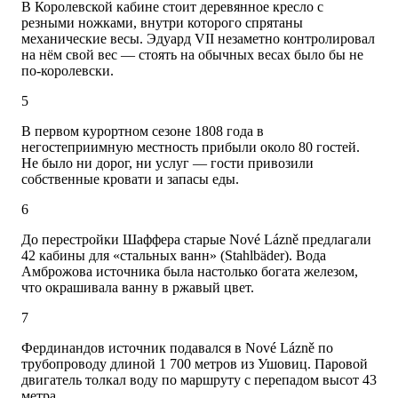
В Королевской кабине стоит деревянное кресло с
резными ножками, внутри которого спрятаны
механические весы. Эдуард VII незаметно контролировал
на нём свой вес — стоять на обычных весах было бы не
по-королевски.
5
В первом курортном сезоне 1808 года в
негостеприимную местность прибыли около 80 гостей.
Не было ни дорог, ни услуг — гости привозили
собственные кровати и запасы еды.
6
До перестройки Шаффера старые Nové Lázně предлагали
42 кабины для «стальных ванн» (Stahlbäder). Вода
Амброжова источника была настолько богата железом,
что окрашивала ванну в ржавый цвет.
7
Фердинандов источник подавался в Nové Lázně по
трубопроводу длиной 1 700 метров из Ушовиц. Паровой
двигатель толкал воду по маршруту с перепадом высот 43
метра.