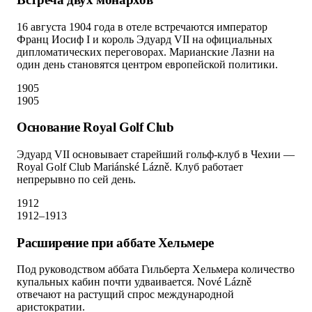
16 августа 1904 года в отеле встречаются император
Франц Иосиф I и король Эдуард VII на официальных
дипломатических переговорах. Марианские Лазни на
один день становятся центром европейской политики.
1905
1905
Основание Royal Golf Club
Эдуард VII основывает старейший гольф-клуб в Чехии —
Royal Golf Club Mariánské Lázně. Клуб работает
непрерывно по сей день.
1912
1912–1913
Расширение при аббате Хельмере
Под руководством аббата Гильберта Хельмера количество
купальных кабин почти удваивается. Nové Lázně
отвечают на растущий спрос международной
аристократии.