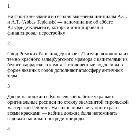
1
На фронтоне здания и сегодня высечены инициалы A.C.
и A.T. (Abbas Teplensis) — напоминание об аббате
Альфреде Клеменсе, который инициировал и
финансировал перестройку.
2
Свод Римских бань поддерживает 21 изящная колонна из
тёмно-красного зальцбургского мрамора с капителями из
белого каррарского камня. Позолоченные водосливы в
форме львиных голов дополняют атмосферу античных
терм.
3
Двери на лоджию в Королевской кабине украшают
оригинальные росписи по стеклу знаменитой тирольской
мастерской Гейлинг. На солнечном свету они играют
всеми красками — кабина должна была напоминать
садовый павильон посреди природы.
4