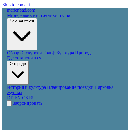
Skip to content
marienbad
.
com
Минеральные источники и Спа
Чем заняться
Обзор
Экскурсии
Гольф
Культура
Природа
Где остановиться
О городе
История и культура
Планирование поездки
Парковка
Журнал
DE
EN
CS
RU
Забронировать